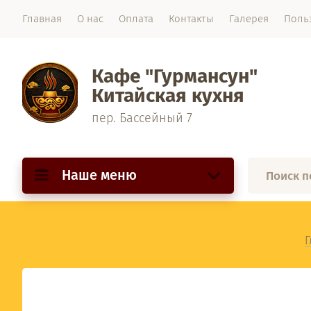
Главная
О нас
Оплата
Контакты
Галерея
Поль
Кафе "Гурмансун"
Китайская кухня
пер. Бассейный 7
Наше меню
Г