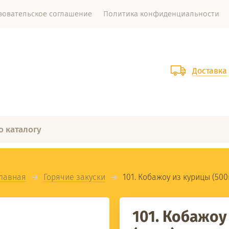
зовательское соглашение
Политика конфиденциальности
Доставка
лавная
Горячие закуски
  101. Кобажоу из курицы (500
101. Кобажоу